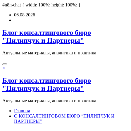
i
casino siteleri
#n8n-chat { width: 100%; height: 100%; }
deneme bonusu
Padişahbet
online casinos
online casinos
no
Перейти
06.08.2026
к
содержимому
Блог консалтингового бюро
"Пилипчук и Партнеры"
Актуальные материалы, аналитика и практика
×
Блог консалтингового бюро
"Пилипчук и Партнеры"
Актуальные материалы, аналитика и практика
Главная
О КОНСАЛТИНГОВОМ БЮРО “ПИЛИПЧУК И
ПАРТНЕРЫ”