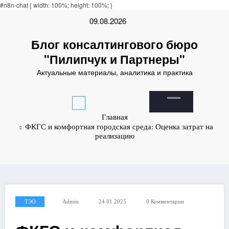
Padişahbet
#n8n-chat { width: 100%; height: 100%; }
online casinos
online casinos
non gamestop casinos
non gamestop casi
Перейти
09.08.2026
к
содержимому
Блог консалтингового бюро
"Пилипчук и Партнеры"
Актуальные материалы, аналитика и практика
Главная
ФКГС и комфортная городская среда: Оценка затрат на
реализацию
ТЭО
Admin
24.01.2025
0 Комментарии