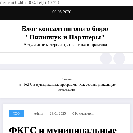
nos
#n8n-chat { width: 100%; height: 100%; }
non gamestop casinos
non gamestop casinos
non gamestop casinos
non gamestop casinos
non
Перейти
06.08.2026
к
содержимому
Блог консалтингового бюро
"Пилипчук и Партнеры"
Актуальные материалы, аналитика и практика
Главная
ФКГС и муниципальные программы: Как создать уникальную
концепцию
ТЭО
Admin
29.01.2025
0 Комментарии
ФКГС и муниципальные