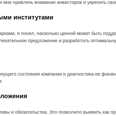
и мне привлечь внимание инвесторов и укрепить св
ыми институтами
рками, я понял, насколько ценной может быть подде
лекательное предложение и разработать оптимальн
кущего состояния компании и диагностика ее фина
и:
оложения
тивы и обязательства. Это позволило выявить как пр