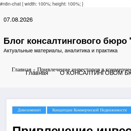
ulabet
#n8n-chat { width: 100%; height: 100%; }
deneme bonusu
Padişahbet
online casinos
online casino
Перейти
к
07.08.2026
содержимому
Блог консалтингового бюро 
Актуальные материалы, аналитика и практика
Главная
Привлечение инвесторов в коммерче
Главная
О КОНСАЛТИНГОВОМ БЮ
Девеломпент
Концепции Коммерческой Недвижимости
Привлечение инвес