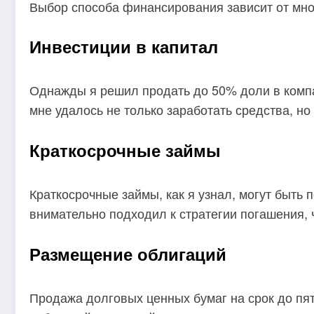
Выбор способа финансирования зависит от мно
Инвестиции в капитал
Однажды я решил продать до 50% доли в компа
мне удалось не только заработать средства, н
Краткосрочные займы
Краткосрочные займы, как я узнал, могут быть 
внимательно подходил к стратегии погашения, 
Размещение облигаций
Продажа долговых ценных бумаг на срок до пя