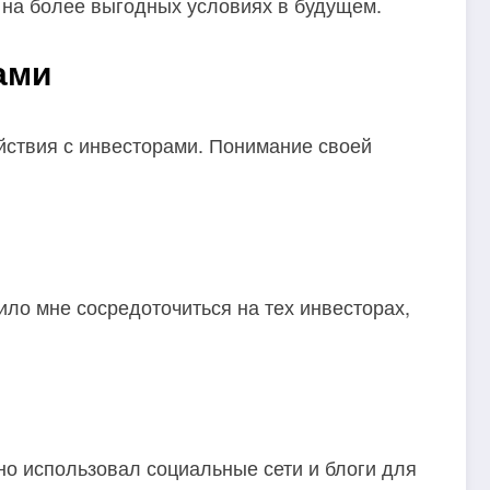
в на более выгодных условиях в будущем.
ами
йствия с инвесторами. Понимание своей
ло мне сосредоточиться на тех инвесторах,
но использовал социальные сети и блоги для